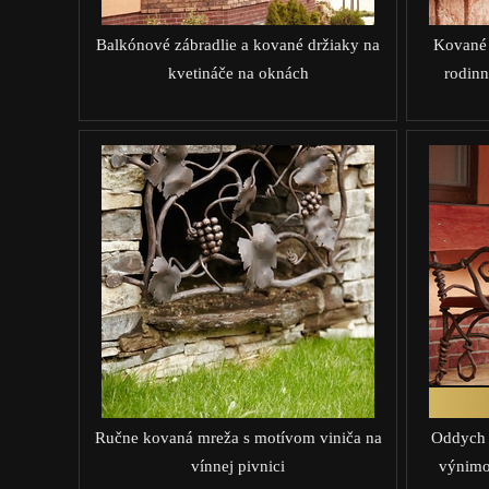
Balkónové zábradlie a kované držiaky na
Kované 
kvetináče na oknách
rodin
Ručne kovaná mreža s motívom viniča na
Oddych 
vínnej pivnici
výnimo