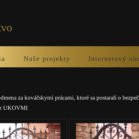
tvo
ia
Naše projekty
Internetový ob
dmena za kováčskymi prácami, ktoré sa postarali o bezpeči
že z UKOVMI