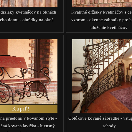
držiaky kvetináčov na oknách
Kvalitné držiaky kvetináčov s 
ného domu - ohrádky na okná
vzorom - okenné záhradky pre 
uloženie kvetináčov
Kúpiť!
na priedomí v kovanom štýle -
Oblúkové kované zábradlie - vstu
čná kovaná lavička - luxusný
schody