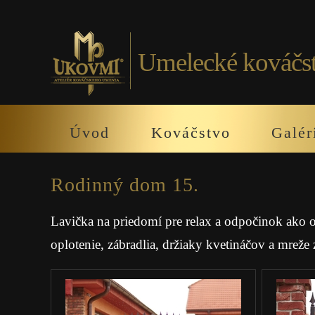
Umelecké kováčs
Úvod
Kováčstvo
Galér
Rodinný dom 15.
Lavička na priedomí pre relax a odpočinok ako o
oplotenie, zábradlia, držiaky kvetináčov a mre