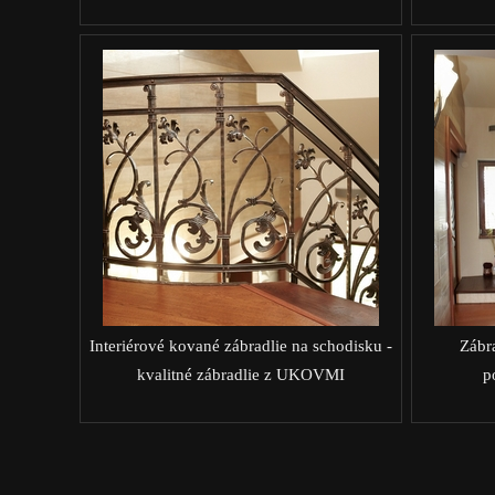
Interiérové kované zábradlie na schodisku -
Zábr
kvalitné zábradlie z UKOVMI
p