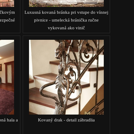
cečkovým
Luxusná kovaná bránka pri vstupe do vínnej
bezpečné
pivnice - umelecká bránička ručne
vykovaná ako vinič
pná hala a
Kovaný drak - detail zábradlia