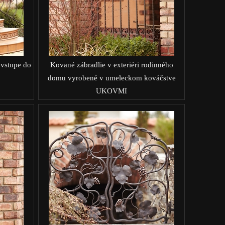
 vstupe do
Kované zábradlie v exteriéri rodinného
domu vyrobené v umeleckom kováčstve
UKOVMI