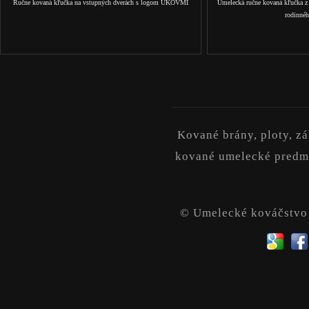
Ručne kovaná kľučka na vstupných dverách s logom UKOVMI
Umelecká ručne kovaná kľučka 
rodinné
Kované brány, ploty, z
kované umelecké predme
© Umelecké kováčstv