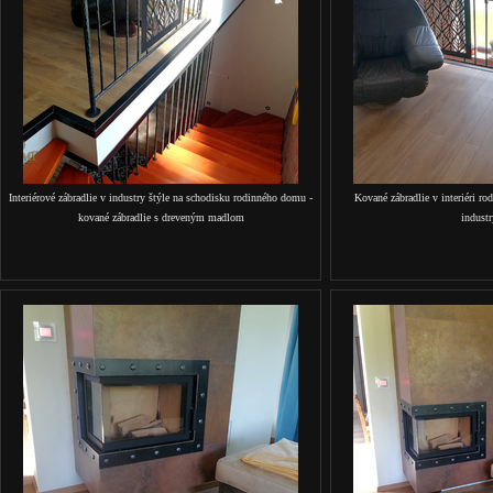
Interiérové zábradlie v industry štýle na schodisku rodinného domu -
Kované zábradlie v interiéri r
kované zábradlie s dreveným madlom
industr