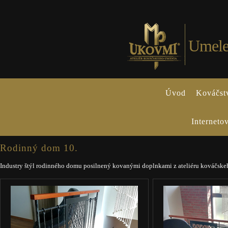
Umele
Úvod
Kováčst
Interneto
Rodinný dom 10.
Industry štýl rodinného domu posilnený kovanými doplnkami z ateliéru kováč